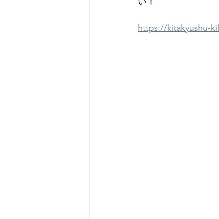
い！
https://kitakyushu-kif