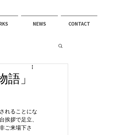
RKS
NEWS
CONTACT
物語」
映されることにな
舞台挨拶で足立、
非ご来場下さ