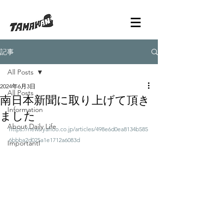
記事
All Posts
2024年6月3日
All Posts
南日本新聞に取り上げて頂き
Information
ました
About Daily Life
https://news.yahoo.co.jp/articles/498e6d0ea8134b585
6bbba2d025a1e1712a6083d
ImportantI