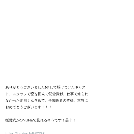
ありがとうございました❗️そして駆けつけたキャス
ト、スタッフで🏆を囲んで記念撮影。仕事で来られ
なかった池川くん含めて、全関係者の皆様、本当に
おめでとうございます！！！
授賞式がONLINEで見れるそうです！是非！
https://t.co/opJq8dX2GP